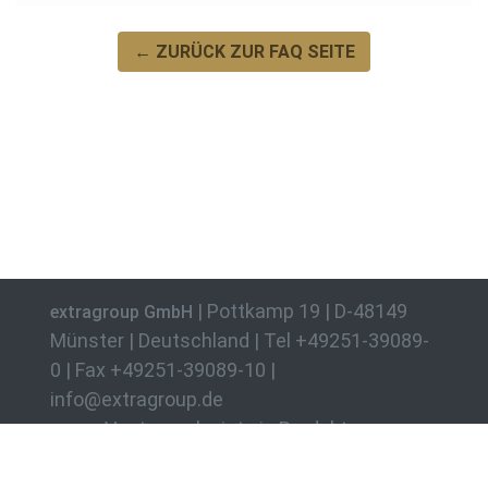
← ZURÜCK ZUR FAQ SEITE
|
Pottkamp 19 | D-48149
extragroup GmbH
Münster | Deutschland | Tel +49251-39089-
0 | Fax +49251-39089-10 |
info@extragroup.de
Vectorworks ist ein Produkt von
Vectorworks, Inc. interiorcad und profacto
sind Produkte der extragroup GmbH.